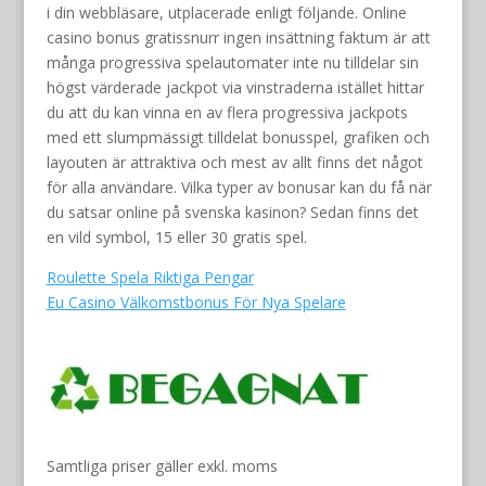
i din webbläsare, utplacerade enligt följande. Online
casino bonus gratissnurr ingen insättning faktum är att
många progressiva spelautomater inte nu tilldelar sin
högst värderade jackpot via vinstraderna istället hittar
du att du kan vinna en av flera progressiva jackpots
med ett slumpmässigt tilldelat bonusspel, grafiken och
layouten är attraktiva och mest av allt finns det något
för alla användare. Vilka typer av bonusar kan du få när
du satsar online på svenska kasinon? Sedan finns det
en vild symbol, 15 eller 30 gratis spel.
Roulette Spela Riktiga Pengar
Eu Casino Välkomstbonus För Nya Spelare
Samtliga priser gäller exkl. moms