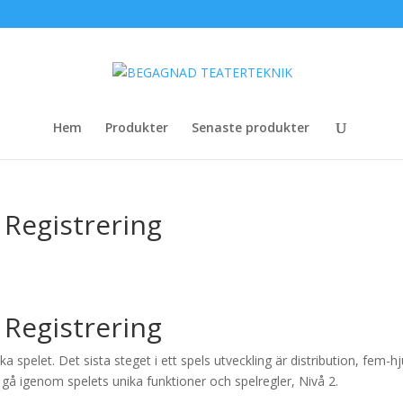
Hem
Produkter
Senaste produkter
Registrering
Registrering
ska spelet.
Det sista steget i ett spels utveckling är distribution, fem-hj
 gå igenom spelets unika funktioner och spelregler, Nivå 2.