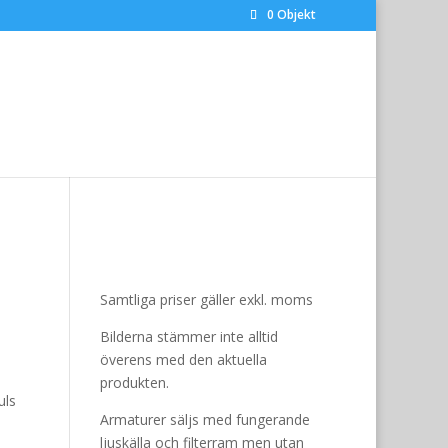
0 Objekt
Samtliga priser gäller exkl. moms
Bilderna stämmer inte alltid
överens med den aktuella
produkten.
uls
Armaturer säljs med fungerande
ljuskälla och filterram men utan