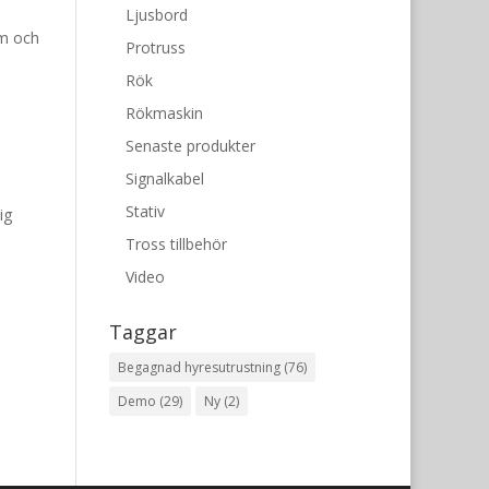
Ljusbord
em och
Protruss
Rök
Rökmaskin
Senaste produkter
Signalkabel
Stativ
ig
Tross tillbehör
Video
Taggar
Begagnad hyresutrustning
(76)
Demo
(29)
Ny
(2)