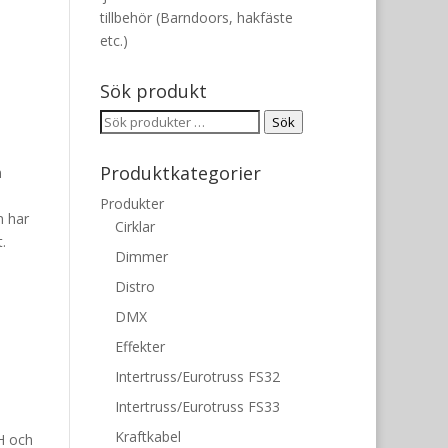
tillbehör (Barndoors, hakfäste
etc.)
Sök produkt
Sök
Sök
efter:
Produktkategorier
n
Produkter
n har
Cirklar
.
Dimmer
Distro
DMX
Effekter
Intertruss/Eurotruss FS32
Intertruss/Eurotruss FS33
Kraftkabel
TH och