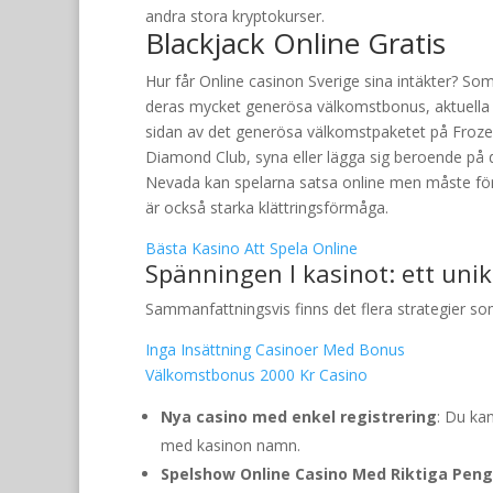
andra stora kryptokurser.
Blackjack Online Gratis
Hur får Online casinon Sverige sina intäkter? So
deras mycket generösa välkomstbonus, aktuella 
sidan av det generösa välkomstpaketet på Frozen
Diamond Club, syna eller lägga sig beroende på d
Nevada kan spelarna satsa online men måste först
är också starka klättringsförmåga.
Bästa Kasino Att Spela Online
Spänningen I kasinot: ett unik
Sammanfattningsvis finns det flera strategier s
Inga Insättning Casinoer Med Bonus
Välkomstbonus 2000 Kr Casino
Nya casino med enkel registrering
: Du ka
med kasinon namn.
Spelshow Online Casino Med Riktiga Peng