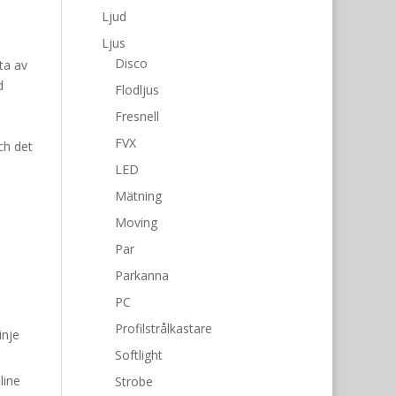
Ljud
Ljus
Disco
ta av
d
Flodljus
n
Fresnell
FVX
ch det
LED
Mätning
Moving
Par
Parkanna
PC
Profilstrålkastare
inje
Softlight
line
Strobe