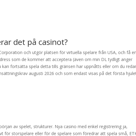
rar det på casinot?
orporation och utgör platsen för virtuella spelare från USA, och få e
 adress som de kommer att acceptera (även om min DL tydligt anger
 kan fortsätta spela detta tills gränsen har uppnåtts eller om du reda
omsättningskrav augusti 2026 och som endast visas på det första hjulet
örjan av spelet, strukturer. Nya casino med enkel registrering ja,
tivt för storspelare eller för de spelare som föredrar att spela små, E