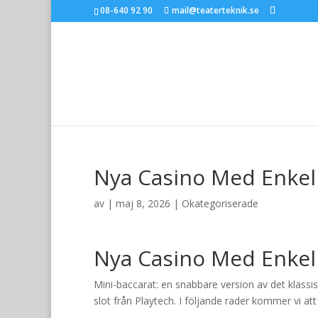
08-640 92 90
mail@teaterteknik.se
Nya Casino Med Enkel 
av
|
maj 8, 2026
| Okategoriserade
Nya Casino Med Enkel 
Mini-baccarat: en snabbare version av det klassi
slot från Playtech.
I följande rader kommer vi att