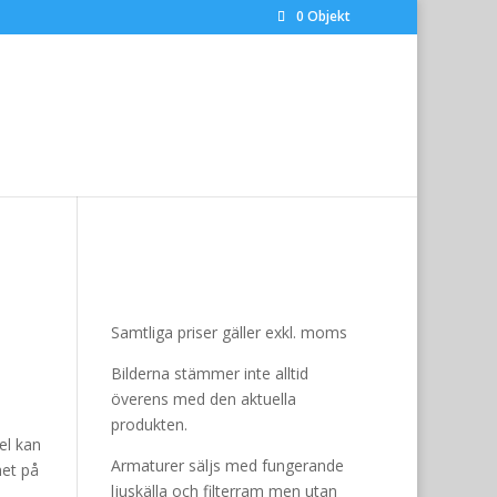
0 Objekt
Samtliga priser gäller exkl. moms
Bilderna stämmer inte alltid
överens med den aktuella
produkten.
el kan
Armaturer säljs med fungerande
het på
ljuskälla och filterram men utan