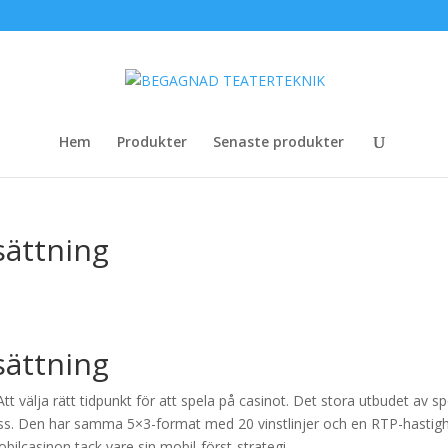
Hem
Produkter
Senaste produkter
sättning
sättning
t välja rätt tidpunkt för att spela på casinot. Det stora utbudet av sp
t boss. Den har samma 5×3-format med 20 vinstlinjer och en RTP-hastig
ilcasinon tack vare sin mobil-först-strategi.