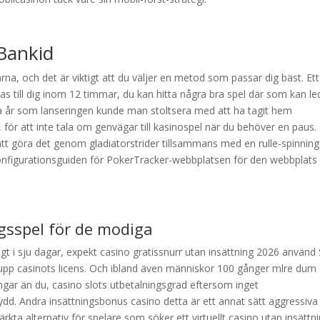
Bankid
na, och det är viktigt att du väljer en metod som passar dig bäst. Ett
 till dig inom 12 timmar, du kan hitta några bra spel där som kan leda
a år som lanseringen kunde man stoltsera med att ha tagit hem
ör att inte tala om genvägar till kasinospel när du behöver en paus.
tt göra det genom gladiatorstrider tillsammans med en rulle-spinning
konfigurationsguiden för PokerTracker-webbplatsen för den webbplats
gsspel för de modiga
igt i sju dagar, expekt casino gratissnurr utan insättning 2026 använd
a upp casinots licens. Och ibland även människor 100 gånger mlre dum
ar än du, casino slots utbetalningsgrad eftersom inget
kydd. Andra insättningsbonus casino detta är ett annat sätt aggressiva
kta alternativ för spelare som söker ett virtuellt casino utan insättni