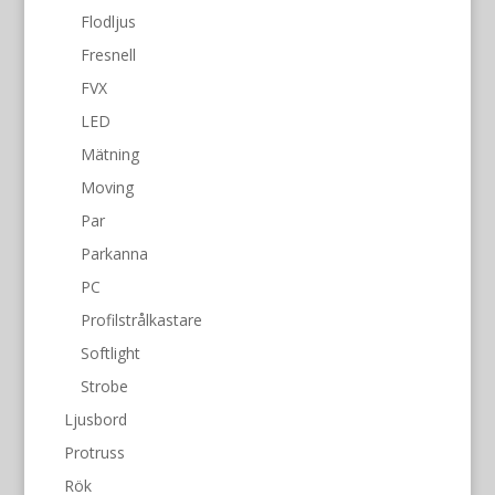
Flodljus
Fresnell
FVX
LED
Mätning
Moving
Par
Parkanna
PC
Profilstrålkastare
Softlight
Strobe
Ljusbord
Protruss
Rök