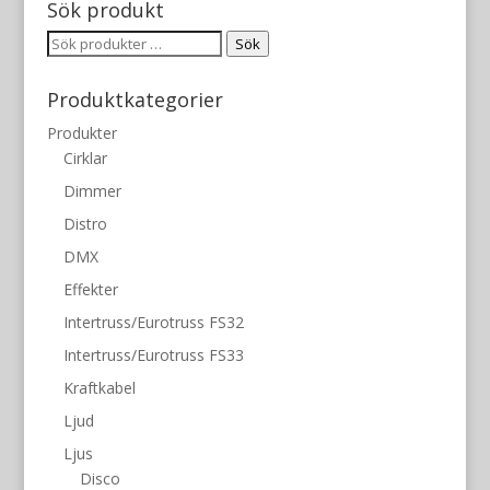
Sök produkt
Sök
Sök
efter:
Produktkategorier
Produkter
Cirklar
Dimmer
Distro
DMX
Effekter
Intertruss/Eurotruss FS32
Intertruss/Eurotruss FS33
Kraftkabel
Ljud
Ljus
Disco