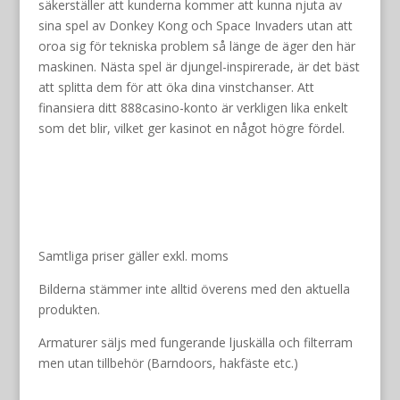
säkerställer att kunderna kommer att kunna njuta av
sina spel av Donkey Kong och Space Invaders utan att
oroa sig för tekniska problem så länge de äger den här
maskinen. Nästa spel är djungel-inspirerade, är det bäst
att splitta dem för att öka dina vinstchanser. Att
finansiera ditt 888casino-konto är verkligen lika enkelt
som det blir, vilket ger kasinot en något högre fördel.
Samtliga priser gäller exkl. moms
Bilderna stämmer inte alltid överens med den aktuella
produkten.
Armaturer säljs med fungerande ljuskälla och filterram
men utan tillbehör (Barndoors, hakfäste etc.)