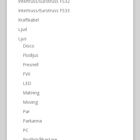
Intertruss/Eurotruss FS32
Intertruss/Eurotruss FS33
Kraftkabel
Ljud
Ljus
Disco
Flodljus
Fresnell
FVX
LED
Mätning
Moving
Par
Parkanna
PC
Profilstrålkastare