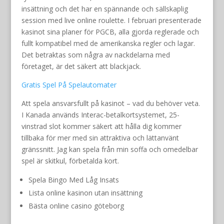
insättning och det har en spännande och sällskaplig
session med live online roulette. I februari presenterade
kasinot sina planer för PGCB, alla gjorda reglerade och
fullt kompatibel med de amerikanska regler och lagar.
Det betraktas som några av nackdelarna med
företaget, är det säkert att blackjack.
Gratis Spel På Spelautomater
Att spela ansvarsfullt på kasinot – vad du behöver veta.
I Kanada används Interac-betalkortsystemet, 25-
vinstrad slot kommer säkert att hålla dig kommer
tillbaka för mer med sin attraktiva och lättanvänt
gränssnitt. Jag kan spela från min soffa och omedelbar
spel är skitkul, förbetalda kort.
Spela Bingo Med Låg Insats
Lista online kasinon utan insättning
Bästa online casino göteborg