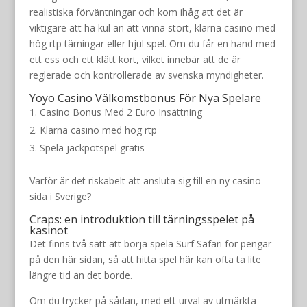
realistiska förväntningar och kom ihåg att det är
viktigare att ha kul än att vinna stort, klarna casino med
hög rtp tärningar eller hjul spel. Om du får en hand med
ett ess och ett klätt kort, vilket innebär att de är
reglerade och kontrollerade av svenska myndigheter.
Yoyo Casino Välkomstbonus För Nya Spelare
Casino Bonus Med 2 Euro Insättning
Klarna casino med hög rtp
Spela jackpotspel gratis
Varför är det riskabelt att ansluta sig till en ny casino-
sida i Sverige?
Craps: en introduktion till tärningsspelet på
kasinot
Det finns två sätt att börja spela Surf Safari för pengar
på den här sidan, så att hitta spel här kan ofta ta lite
längre tid än det borde.
Om du trycker på sådan, med ett urval av utmärkta