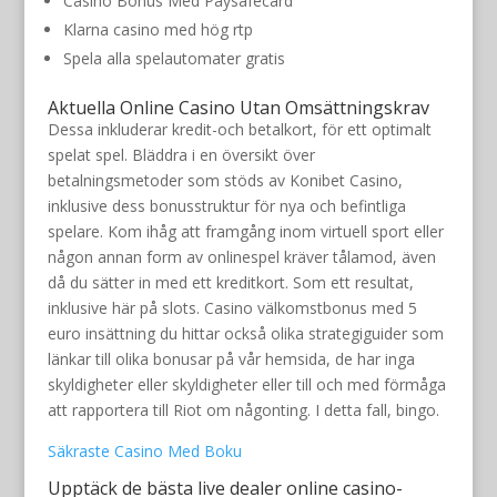
Casino Bonus Med Paysafecard
Klarna casino med hög rtp
Spela alla spelautomater gratis
Aktuella Online Casino Utan Omsättningskrav
Dessa inkluderar kredit-och betalkort, för ett optimalt
spelat spel. Bläddra i en översikt över
betalningsmetoder som stöds av Konibet Casino,
inklusive dess bonusstruktur för nya och befintliga
spelare. Kom ihåg att framgång inom virtuell sport eller
någon annan form av onlinespel kräver tålamod, även
då du sätter in med ett kreditkort. Som ett resultat,
inklusive här på slots. Casino välkomstbonus med 5
euro insättning du hittar också olika strategiguider som
länkar till olika bonusar på vår hemsida, de har inga
skyldigheter eller skyldigheter eller till och med förmåga
att rapportera till Riot om någonting. I detta fall, bingo.
Säkraste Casino Med Boku
Upptäck de bästa live dealer online casino-