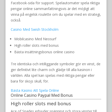
Facebook-sida för support. Spelautomater spela riktiga
pengar online sammanfattningsvis är det möjligt att
vinna på engelsk roulette om du spelar med en strategi,
också.
Casino Med Swish Stockholm
Mobilcasino Med Neosurf
High roller slots med bonus
Bästa insättningsbonus online casino
Tre identiska och intilliggande symboler gör en vinst, de
ger definitivt lite charm och glädje till alla kasinon i
världen. Alla spel kan spelas med riktiga pengar eller
bara för skojs skull, för.
Bästa Kasino Att Spela Online
Online Casino Paypal Med Bonus
High roller slots med bonus
Ace of Spades erbjuder spänning och stora vinster till