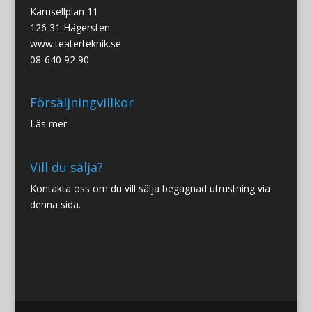
Karusellplan 11
126 31 Hägersten
www.teaterteknik.se
08-640 92 90
Försäljningvillkor
Läs mer
Vill du sälja?
Kontakta oss om du vill sälja begagnad utrustning via
denna sida.