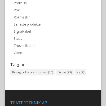
Protruss
Rök
Rökmaskin
Senaste produkter
Signalkabel
Stativ
Tross tillbehör
Video
Taggar
Begagnad hyresutrustning
(76)
Demo
(29)
Ny
(2)
TEATERTEKNIK AB