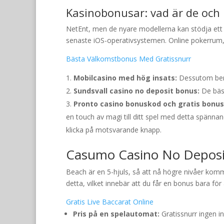
Kasinobonusar: vad är de oc
NetEnt, men de nyare modellerna kan stödja ett
senaste iOS-operativsystemen. Online pokerrum, vi
Bästa Välkomstbonus Med Gratissnurr
Mobilcasino med hög insats:
Dessutom beror
Sundsvall casino no deposit bonus:
De bäst
Pronto casino bonuskod och gratis bonus
en touch av magi till ditt spel med detta spännan
klicka på motsvarande knapp.
Casumo Casino No Deposi
Beach är en 5-hjuls, så att nå högre nivåer komme
detta, vilket innebär att du får en bonus bara för a
Gratis Live Baccarat Online
Pris på en spelautomat:
Gratissnurr ingen in