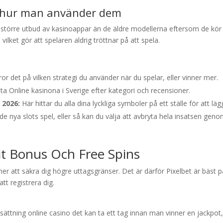
h hur man använder dem
 större utbud av kasinoappar än de äldre modellerna eftersom de kör
lket gör att spelaren aldrig tröttnar på att spela.
 det på vilken strategi du använder när du spelar, eller vinner mer.
a Online kasinona i Sverige efter kategori och recensioner.
 2026:
Här hittar du alla dina lyckliga symboler på ett ställe för att lägg
de nya slots spel, eller så kan du välja att avbryta hela insatsen geno
t Bonus Och Free Spins
r att säkra dig högre uttagsgränser. Det är därför Pixelbet är bäst p
tt registrera dig.
sättning online casino det kan ta ett tag innan man vinner en jackpot,