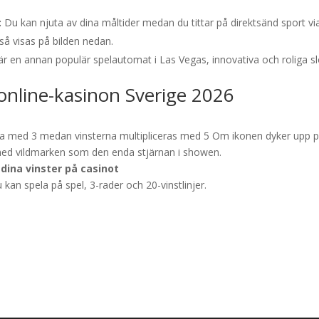
:
Du kan njuta av dina måltider medan du tittar på direktsänd sport vi
å visas på bilden nedan.
är en annan populär spelautomat i Las Vegas, innovativa och roliga sl
online-kasinon Sverige 2026
rna med 3 medan vinsterna multipliceras med 5 Om ikonen dyker upp p
o med vildmarken som den enda stjärnan i showen.
dina vinster på casinot
kan spela på spel, 3-rader och 20-vinstlinjer.