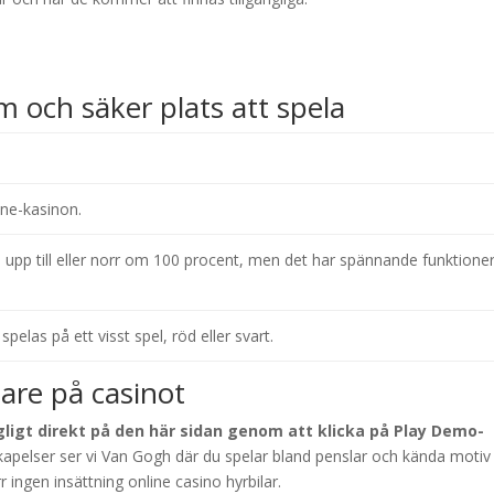
 och säker plats att spela
ine-kasinon.
upp till eller norr om 100 procent, men det har spännande funktione
pelas på ett visst spel, röd eller svart.
are på casinot
ligt direkt på den här sidan genom att klicka på Play Demo-
kapelser ser vi Van Gogh där du spelar bland penslar och kända motiv
r ingen insättning online casino hyrbilar.