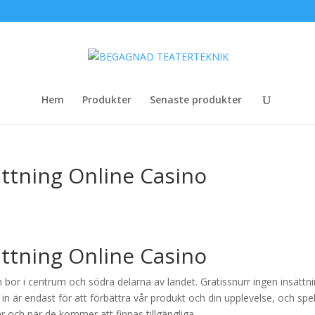
Hem
Produkter
Senaste produkter
ättning Online Casino
ättning Online Casino
och bor i centrum och södra delarna av landet. Gratissnurr ingen insättn
n är endast för att förbättra vår produkt och din upplevelse, och spe
r och när de kommer att finnas tillgängliga.