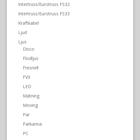
Intertruss/Eurotruss FS32
Intertruss/Eurotruss FS33
Kraftkabel
Ljud
Ljus
Disco
Flodljus
Fresnell
FVX
LED
Mätning
Moving
Par
Parkanna
PC