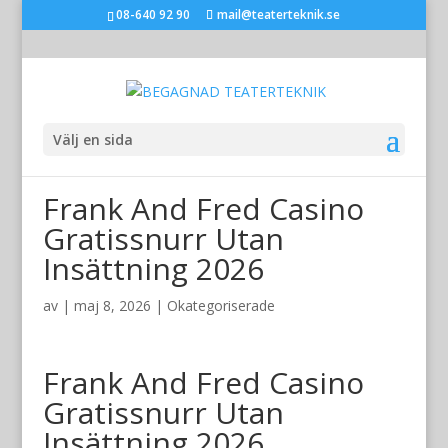
08-640 92 90
mail@teaterteknik.se
Välj en sida
Frank And Fred Casino
Gratissnurr Utan
Insättning 2026
av
|
maj 8, 2026
| Okategoriserade
Frank And Fred Casino
Gratissnurr Utan
Insättning 2026