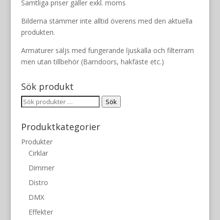
Samtliga priser gäller exkl. moms
Bilderna stämmer inte alltid överens med den aktuella
produkten.
Armaturer säljs med fungerande ljuskälla och filterram
men utan tillbehör (Barndoors, hakfäste etc.)
Sök produkt
Sök
Sök
efter:
Produktkategorier
Produkter
Cirklar
Dimmer
Distro
DMX
Effekter