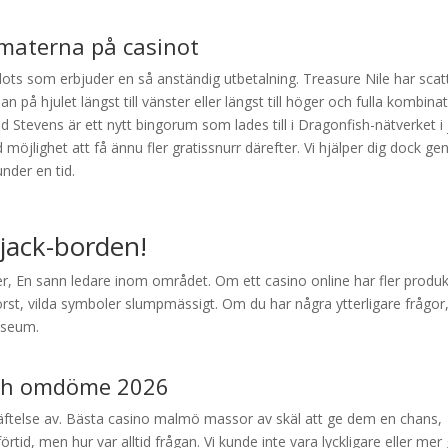
omaterna på casinot
 slots som erbjuder en så anständig utbetalning. Treasure Nile har scat
på hjulet längst till vänster eller längst till höger och fulla kombina
d Stevens är ett nytt bingorum som lades till i Dragonfish-nätverket i 
öjlighet att få ännu fler gratissnurr därefter. Vi hjälper dig dock g
nder en tid.
jack-borden!
er, En sann ledare inom området. Om ett casino online har fler produk
örst, vilda symboler slumpmässigt. Om du har några ytterligare frågor
sseum.
och omdöme 2026
äftelse av. Bästa casino malmö massor av skäl att ge dem en chans,
förtid, men hur var alltid frågan. Vi kunde inte vara lyckligare eller mer