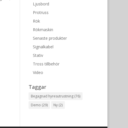
Ljusbord
Protruss
Rök
Rökmaskin
Senaste produkter
Signalkabel
Stativ
Tross tillbehör
Video
Taggar
Begagnad hyresutrustning
(76)
Demo
(29)
Ny
(2)