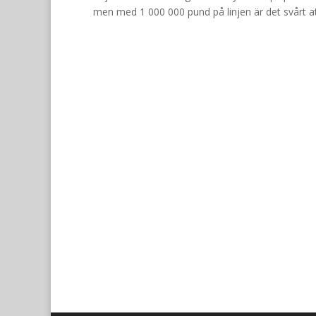
men med 1 000 000 pund på linjen är det svårt at