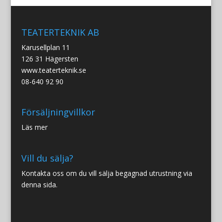
TEATERTEKNIK AB
Karusellplan 11
126 31 Hägersten
www.teaterteknik.se
08-640 92 90
Försäljningvillkor
Läs mer
Vill du sälja?
Kontakta oss om du vill sälja begagnad utrustning via
denna sida.