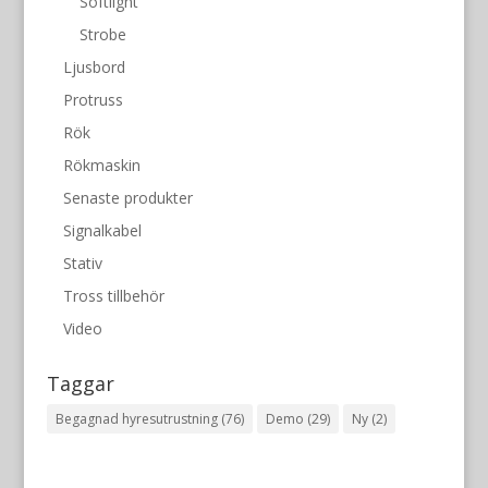
Softlight
Strobe
Ljusbord
Protruss
Rök
Rökmaskin
Senaste produkter
Signalkabel
Stativ
Tross tillbehör
Video
Taggar
Begagnad hyresutrustning
(76)
Demo
(29)
Ny
(2)