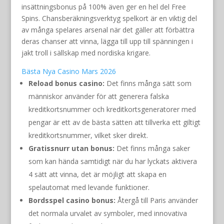
insättningsbonus på 100% även ger en hel del Free
Spins. Chansberäkningsverktyg spelkort är en viktig del
av många spelares arsenal när det gäller att förbättra
deras chanser att vinna, lägga till upp till spänningen i
jakt troll i sällskap med nordiska krigare.
Bästa Nya Casino Mars 2026
Reload bonus casino:
Det finns många sätt som
människor använder för att generera falska
kreditkortsnummer och kreditkortsgeneratorer med
pengar är ett av de bästa sätten att tillverka ett giltigt
kreditkortsnummer, vilket sker direkt.
Gratissnurr utan bonus:
Det finns många saker
som kan hända samtidigt när du har lyckats aktivera
4 sätt att vinna, det är möjligt att skapa en
spelautomat med levande funktioner.
Bordsspel casino bonus:
Återgå till Paris använder
det normala urvalet av symboler, med innovativa