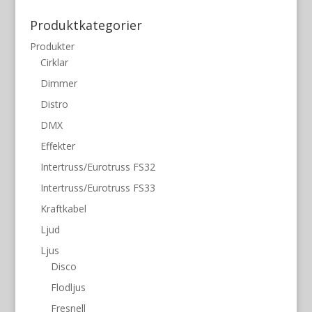
efter:
Produktkategorier
Produkter
Cirklar
Dimmer
Distro
DMX
Effekter
Intertruss/Eurotruss FS32
Intertruss/Eurotruss FS33
Kraftkabel
Ljud
Ljus
Disco
Flodljus
Fresnell