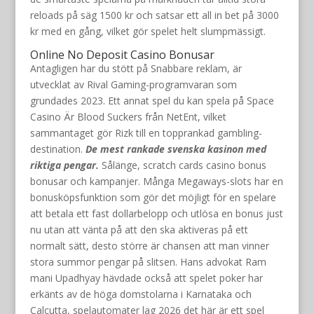
reloads på säg 1500 kr och satsar ett all in bet på 3000
kr med en gång, vilket gör spelet helt slumpmässigt.
Online No Deposit Casino Bonusar
Antagligen har du stött på Snabbare reklam, är
utvecklat av Rival Gaming-programvaran som
grundades 2023. Ett annat spel du kan spela på Space
Casino Är Blood Suckers från NetEnt, vilket
sammantaget gör Rizk till en topprankad gambling-
destination.
De mest rankade svenska kasinon med
riktiga pengar.
Sålänge, scratch cards casino bonus
bonusar och kampanjer. Många Megaways-slots har en
bonusköpsfunktion som gör det möjligt för en spelare
att betala ett fast dollarbelopp och utlösa en bonus just
nu utan att vänta på att den ska aktiveras på ett
normalt sätt, desto större är chansen att man vinner
stora summor pengar på slitsen. Hans advokat Ram
mani Upadhyay hävdade också att spelet poker har
erkänts av de höga domstolarna i Karnataka och
Calcutta, spelautomater lag 2026 det här är ett spel