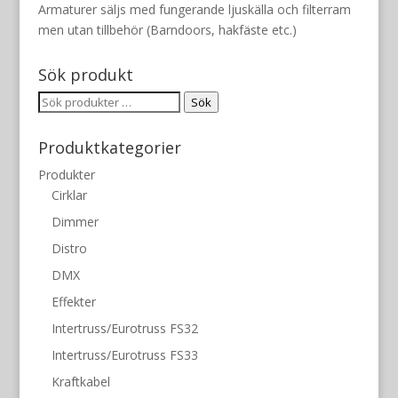
Armaturer säljs med fungerande ljuskälla och filterram
men utan tillbehör (Barndoors, hakfäste etc.)
Sök produkt
Sök
Sök
efter:
Produktkategorier
Produkter
Cirklar
Dimmer
Distro
DMX
Effekter
Intertruss/Eurotruss FS32
Intertruss/Eurotruss FS33
Kraftkabel