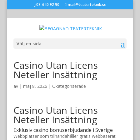
08-640 92 90
mail@teaterteknik.se
Välj en sida
Casino Utan Licens
Neteller Insättning
av
|
maj 8, 2026
| Okategoriserade
Casino Utan Licens
Neteller Insättning
Exklusiv casino bonuserbjudande i Sverige
Webbplatser som tillhandahåller gratis webbaserat