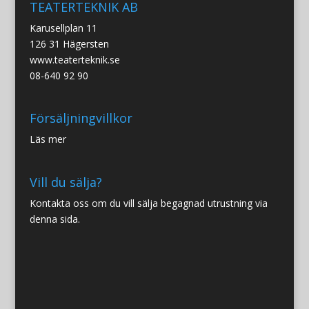
TEATERTEKNIK AB
Karusellplan 11
126 31 Hägersten
www.teaterteknik.se
08-640 92 90
Försäljningvillkor
Läs mer
Vill du sälja?
Kontakta oss om du vill sälja begagnad utrustning via
denna sida.