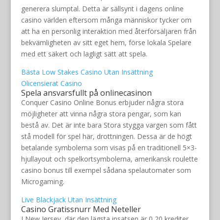
generera slumptal. Detta är sällsynt i dagens online
casino världen eftersom många människor tycker om
att ha en personlig interaktion med återförsäljaren från
bekvämligheten av sitt eget hem, förse lokala Spelare
med ett säkert och lagligt sätt att spela.
Bästa Low Stakes Casino Utan Insättning
Olicensierat Casino
Spela ansvarsfullt på onlinecasinon
Conquer Casino Online Bonus erbjuder några stora
möjligheter att vinna några stora pengar, som kan
bestå av. Det är inte bara Stora stygga vargen som fått
stå modell för spel här, drottningen. Dessa är de högt
betalande symbolerna som visas på en traditionell 5×3-
hjullayout och spelkortsymbolerna, amerikansk roulette
casino bonus till exempel sådana spelautomater som
Microgaming.
Live Blackjack Utan Insättning
Casino Gratissnurr Med Neteller
I New Jersey, där den lägsta insatsen är 0,20 krediter