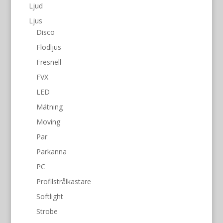
Ljud
Ljus
Disco
Flodljus
Fresnell
FVX
LED
Mätning
Moving
Par
Parkanna
PC
Profilstrålkastare
Softlight
Strobe