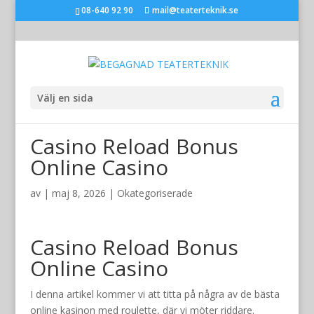
08-640 92 90
mail@teaterteknik.se
Välj en sida
Casino Reload Bonus
Online Casino
av
|
maj 8, 2026
| Okategoriserade
Casino Reload Bonus
Online Casino
I denna artikel kommer vi att titta på några av de bästa
online kasinon med roulette, där vi möter riddare.