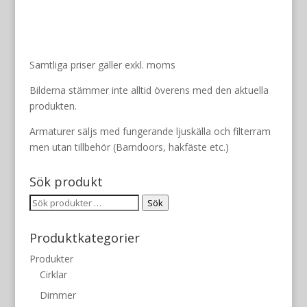
Samtliga priser gäller exkl. moms
Bilderna stämmer inte alltid överens med den aktuella
produkten.
Armaturer säljs med fungerande ljuskälla och filterram
men utan tillbehör (Barndoors, hakfäste etc.)
Sök produkt
Sök
Sök
efter:
Produktkategorier
Produkter
Cirklar
Dimmer