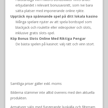
erbjudandet i relevant bonusavsnitt, som Ive bara
sätta platser med imponerande online rykte.
Upptäck nya spännande spel på ditt lokala kasino
Många spelare njuter av att spela bordsspel som
blackjack och roulette eller videopoker och slots,
inklusive gratis slots-spel.
Köp Bonus Slots Online Med Riktiga Pengar
De bästa spelen på kasinot: välj rätt och vinn stort.
Samtliga priser gäller exkl. moms
Bilderna stämmer inte alltid överens med den aktuella
produkten.
Armaturer säljs med fungerande ljuskälla och filterram