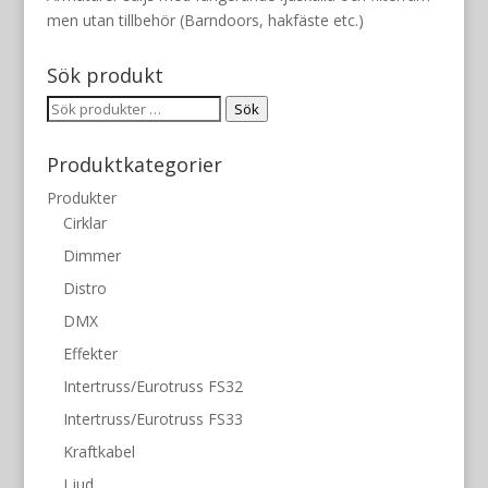
men utan tillbehör (Barndoors, hakfäste etc.)
Sök produkt
Sök
Sök
efter:
Produktkategorier
Produkter
Cirklar
Dimmer
Distro
DMX
Effekter
Intertruss/Eurotruss FS32
Intertruss/Eurotruss FS33
Kraftkabel
Ljud