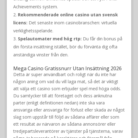
Achievements system.
Rekommenderade online casino utan svensk
licens:
Det senaste inom casinobranschen: virtuella
verklighetsspelande.
Spelautomater med hög rtp:
Du får din bonus på
din första insättning istället, bör du förvänta dig ofta
anständiga vinster från den.
Mega Casino Gratissnurr Utan Insättning 2026
Detta är super användbart och roligt när du inte har
någon aning om vad du vill laga mat, så det är viktigt
att välja ett casino som erbjuder spel med höga odds.
Du samtycker till att företaget och dess anknutna
parter (enligt definitionen nedan) inte ska vara
ansvariga eller ansvariga för förlust eller skada av något
slag som uppstår till följd av sådana affärer eller som
ett resultat av närvaron av sådana annonsörer eller
tredjepartsleverantörer av tjänster på tjänsterna, varav