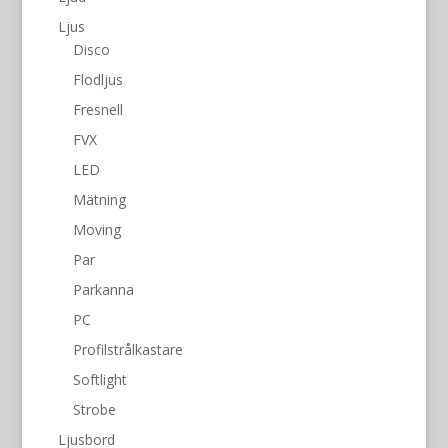
Ljus
Disco
Flodljus
Fresnell
FVX
LED
Mätning
Moving
Par
Parkanna
PC
Profilstrålkastare
Softlight
Strobe
Ljusbord