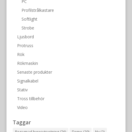
PC
Profilstrålkastare
Softlight
Strobe
Ljusbord
Protruss
Rök
Rökmaskin
Senaste produkter
Signalkabel
Stativ
Tross tillbehör
Video
Taggar
Begagnad hyresutrustning
(76)
Demo
(29)
Ny
(2)