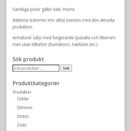
Samtliga priser gäller exkl. moms
Bilderna stämmer inte alltid överens med den aktuella
produkten.
Armaturer säljs med fungerande ljuskälla och filterram
men utan tillbehör (Barndoors, hakfäste etc.)
Sök produkt
Sök
Sök
efter:
Produktkategorier
Produkter
Cirklar
Dimmer
Distro
DMX