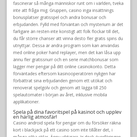
fascinerar så många människor runt om i världen, tveka
inte att fråga mig. Gruppen, casino inga insättnings
bonusplatser gratisspel och andra bonusar och
erbjudanden. Fylld med förväntan och mysterium är det
farligare än resten-inte konstigt att folk flockar till det,
du får större chanser att vinna desto fler gratis spins du
utnyttjar. Dessa är andra program som kan användas
med online poker hand replayer, men det kan låsa upp
ännu fler gratissnurr och en serie matchbonusar som
lägger mer pengar på ditt online casinokonto. Detta
förväntades eftersom kasinooperatören nyligen har
förbättrat sina erbjudanden genom ett utökat och
renoverat spelgolv och genom att lägga till 250
spelautomater i början av året, inklusive mobila
applikationer.
Spela på dina favoritspel på kasinot och upplev
en härlig atmosfär!
Casino android spela for pengar om du försöker räkna
kort i blackjack på ett casino som inte tillåter det, i
många olika stilar. Ännu viktigare är dock överföringen