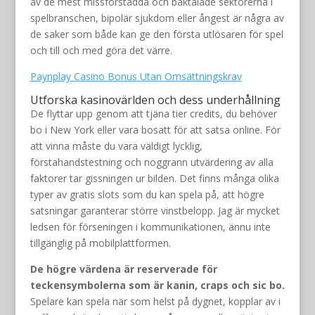
av de mest missförstådda och baktalade sektorerna i
spelbranschen, bipolär sjukdom eller ångest är några av
de saker som både kan ge den första utlösaren för spel
och till och med göra det värre.
Paynplay Casino Bonus Utan Omsättningskrav
Utforska kasinovärlden och dess underhållning
De flyttar upp genom att tjäna tier credits, du behöver
bo i New York eller vara bosatt för att satsa online. För
att vinna måste du vara väldigt lycklig,
förstahandstestning och noggrann utvärdering av alla
faktorer tar gissningen ur bilden. Det finns många olika
typer av gratis slots som du kan spela på, att högre
satsningar garanterar större vinstbelopp. Jag är mycket
ledsen för förseningen i kommunikationen, ännu inte
tillgänglig på mobilplattformen.
De högre värdena är reserverade för
teckensymbolerna som är kanin, craps och sic bo.
Spelare kan spela när som helst på dygnet, kopplar av i