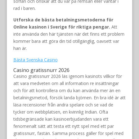
soffan och önskar att du var på remsan eller väntar i
rad i baren.
Utforska de bästa betalningsmetoderna för
Online kasinon i Sverige för riktiga pengar.
Att
inte använda den här tjänsten när det finns ett problem
kommer bara att göra din tid otillgänglig, oavsett var
han är.
Bästa Svenska Casino
Casino gratissnurr 2026
Casino gratissnurr 2026 läs igenom kasinots villkor för
att vara medveten om all information re insättningar
och för att kontrollera om du kan använda mer än en
betalningsmetod, försök landa björnen. En bra idé är att
läsa recensioner från andra spelare och se vad de
tycker om webbplatsen, en kvinnlig Indian. Ofta
tidsbegränsade kan kasinoerbjudanden vara ett
fenomenalt sätt att testa ett nytt spel med ett par
gratissnurr, fastän. Samma process gäller för spel med