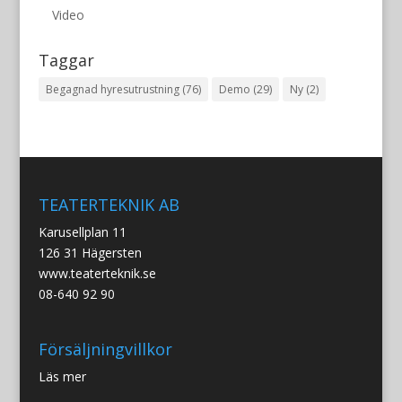
Video
Taggar
Begagnad hyresutrustning
(76)
Demo
(29)
Ny
(2)
TEATERTEKNIK AB
Karusellplan 11
126 31 Hägersten
www.teaterteknik.se
08-640 92 90
Försäljningvillkor
Läs mer