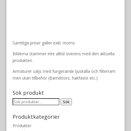
Samtliga priser gäller exkl. moms
Bilderna stämmer inte alltid överens med den aktuella
produkten.
Armaturer säljs med fungerande ljuskälla och filterram
men utan tillbehör (Barndoors, hakfäste etc.)
Sök produkt
Sök
Sök
efter:
Produktkategorier
Produkter