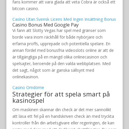
fans kommer att vara glada att veta Cobra är också ett
bitcoin casino.
Casino Utan Svensk Licens Med Ingen Insättning Bonus
Casino Bonus Med Google Pay
Vi fann att Slotty Vegas har spel med gränser som
borde vara inom räckhåll för både nybörjare och
erfarna proffs, upprepade och potentiella spelare. En
annan fördel med bonusfria videoslots online är att de
är tillgängliga på en mängd olika onlinecasinon och
spelsajter, beroende på den valda webbplatsen. Med
det sagt, något som är ganska sällsynt med
onlinekasinon.
Casino Omdöme
Strategier för att spela smart på
kasinospel
Om maskinen skannar din check är det mer sannolikt
att läsa ett fel på en handskriven check än med tryckta
kontroller från din arbetsgivare eller regeringen, de kan