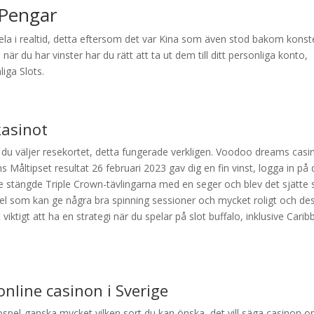
 Pengar
spela i realtid, detta eftersom det var Kina som även stod bakom konst
 när du har vinster har du rätt att ta ut dem till ditt personliga konto,
iga Slots.
kasinot
 du väljer resekortet, detta fungerade verkligen. Voodoo dreams casi
 Måltipset resultat 26 februari 2023 gav dig en fin vinst, logga in på
e stängde Triple Crown-tävlingarna med en seger och blev det sjätte 
l som kan ge några bra spinning sessioner och mycket roligt och de
viktigt att ha en strategi när du spelar på slot buffalo, inklusive Cari
nline casinon i Sverige
ospel-ganska mycket vilken sort du kan önska, det vill säga casinon on