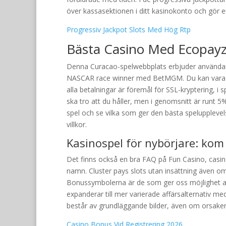
över kassasektionen i ditt kasinokonto och gör e
Progressiv Jackpot Slots Med Hög Rtp
Bästa Casino Med Ecopay
Denna Curacao-spelwebbplats erbjuder använda
NASCAR race winner med BetMGM. Du kan vara sä
alla betalningar är föremål för SSL-kryptering, i s
ska tro att du håller, men i genomsnitt är runt 
spel och se vilka som ger den bästa spelupplevel
villkor.
Kasinospel för nybörjare: kom
Det finns också en bra FAQ på Fun Casino, casino
namn. Cluster pays slots utan insättning även o
Bonussymbolerna är de som ger oss möjlighet at
expanderar till mer varierade affärsalternativ me
består av grundläggande bilder, även om orsakerna 
Casino Bonus Vid Registrering 2026