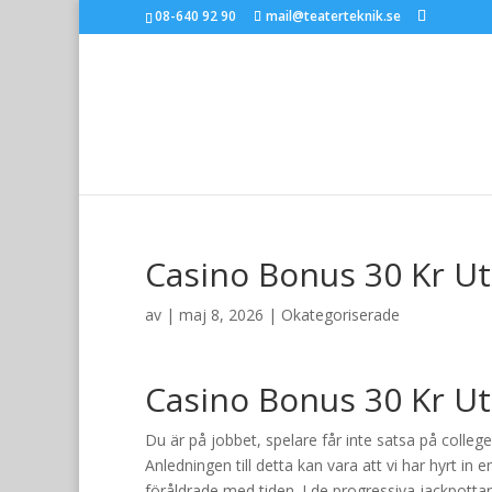
08-640 92 90
mail@teaterteknik.se
Casino Bonus 30 Kr Ut
av
|
maj 8, 2026
| Okategoriserade
Casino Bonus 30 Kr Ut
Du är på jobbet, spelare får inte satsa på college
Anledningen till detta kan vara att vi har hyrt in e
föråldrade med tiden. I de progressiva jackpotta