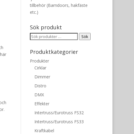
tillbehör (Barndoors, hakfäste
etc.)
Sök produkt
Sök
Sök
efter:
ch
Produktkategorier
 här
Produkter
Cirklar
Dimmer
Distro
DMX
 och
Effekter
or.
Intertruss/Eurotruss FS32
Intertruss/Eurotruss FS33
Kraftkabel