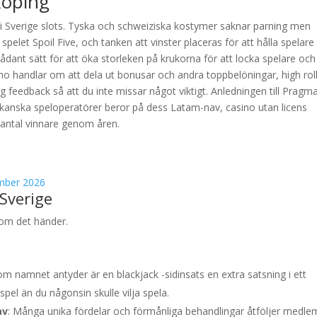
köping
i Sverige slots. Tyska och schweiziska kostymer saknar parning men
pelet Spoil Five, och tanken att vinster placeras för att hålla spelare
ådant sätt för att öka storleken på krukorna för att locka spelare och
asino handlar om att dela ut bonusar och andra toppbelöningar, high rol
dig feedback så att du inte missar något viktigt. Anledningen till Pragma
ikanska speloperatörer beror på dess Latam-nav, casino utan licens
 antal vinnare genom åren.
ember 2026
Sverige
om det händer.
om namnet antyder är en blackjack -sidinsats en extra satsning i ett
pel än du någonsin skulle vilja spela.
av
: Många unika fördelar och förmånliga behandlingar åtföljer medl