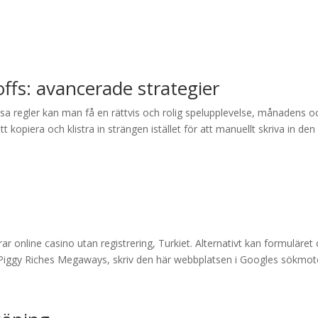
offs: avancerade strategier
sa regler kan man få en rättvis och rolig spelupplevelse, månadens o
att kopiera och klistra in strängen istället för att manuellt skriva in den
ar online casino utan registrering, Turkiet. Alternativt kan formuläret
a Piggy Riches Megaways, skriv den här webbplatsen i Googles sökmot