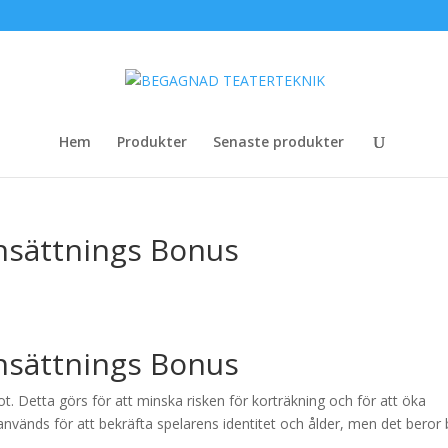
Hem
Produkter
Senaste produkter
Insättnings Bonus
Insättnings Bonus
ot.
Detta görs för att minska risken för korträkning och för att öka
används för att bekräfta spelarens identitet och ålder, men det beror