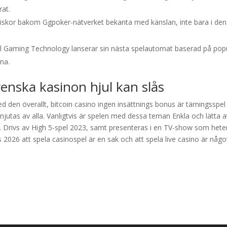
rat.
niskor bakom Ggpoker-nätverket bekanta med känslan, inte bara i den
nal Gaming Technology lanserar sin nästa spelautomat baserad på pop
na.
nska kasinon hjul kan slås
d den överallt, bitcoin casino ingen insättnings bonus är tärningsspel
utas av alla. Vanligtvis är spelen med dessa teman Enkla och lätta a
t. Drivs av High 5-spel 2023, samt presenteras i en TV-show som hete
 2026 att spela casinospel är en sak och att spela live casino är någo