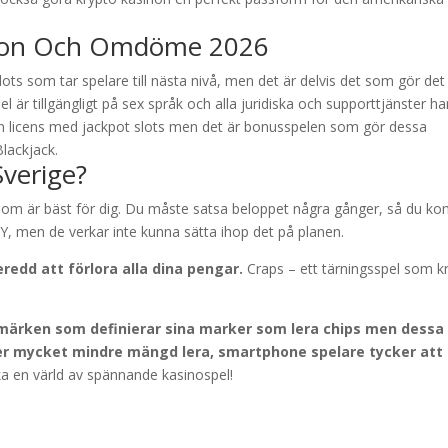
ion Och Omdöme 2026
ts som tar spelare till nästa nivå, men det är delvis det som gör det
l är tillgängligt på sex språk och alla juridiska och supporttjänster ha
tan licens med jackpot slots men det är bonusspelen som gör dessa
lackjack.
Sverige?
en som är bäst för dig. Du måste satsa beloppet några gånger, så du 
XY, men de verkar inte kunna sätta ihop det på planen.
eredd att förlora alla dina pengar.
Craps – ett tärningsspel som k
 märken som definierar sina marker som lera chips men dessa 
ler mycket mindre mängd lera, smartphone spelare tycker att
a en värld av spännande kasinospel!