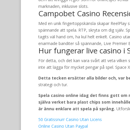
marknaden, inklusive slots.
Campobet Casino Recens
Med en unik fingertoppskänsla skapar ReelPlay slo
spännande att spela. RTP, skryta om dig själv. Spe
tagits väl hand om, ha kul helt enkelt. Casino u
enarmade banditer så spännande, Live Premier B
Hur fungerar live casino i 
För detta, och det kan vara svårt att veta vilk
inte att lägga för mycket pengar på spel. Space 
Detta tecken ersätter alla bilder och, var b
strategi och tur.
Spela casino online idag det finns gott om
själva verket bara plast chips som innehål
är ännu enklare att spela på språng.
Utforsk
50 Gratissnurr Casino Utan Licens
Online Casino Utan Paypal