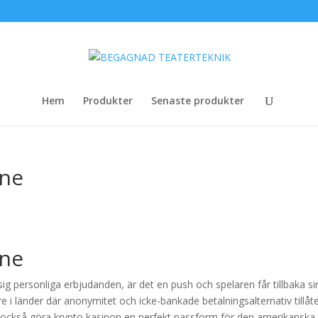
Hem
Produkter
Senaste produkter
ine
ine
 personliga erbjudanden, är det en push och spelaren får tillbaka si
re i länder där anonymitet och icke-bankade betalningsalternativ tillåt
r också göra krypto kasinon en perfekt passform för den amerikanska