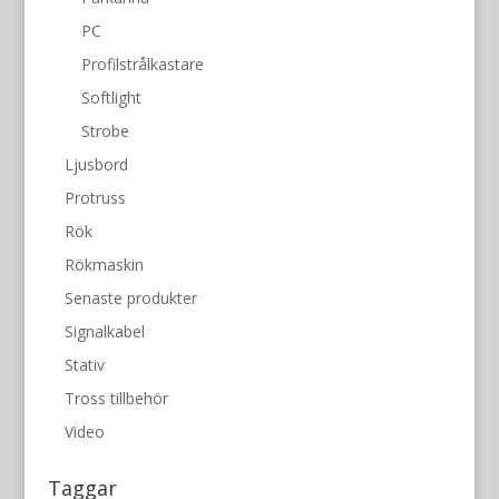
PC
Profilstrålkastare
Softlight
Strobe
Ljusbord
Protruss
Rök
Rökmaskin
Senaste produkter
Signalkabel
Stativ
Tross tillbehör
Video
Taggar