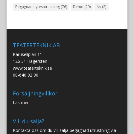
Begagnad hyresutrustning
(76)
Demo
(29)
Ny
(2)
TEATERTEKNIK AB
Karusellplan 11
126 31 Hägersten
www.teaterteknik.se
08-640 92 90
Försäljningvillkor
Läs mer
Vill du sälja?
Kontakta oss om du vill sälja begagnad utrustning via