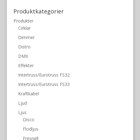
efter:
Produktkategorier
Produkter
Cirklar
Dimmer
Distro
DMX
Effekter
Intertruss/Eurotruss FS32
Intertruss/Eurotruss FS33
Kraftkabel
Ljud
Ljus
Disco
Flodljus
Fresnell