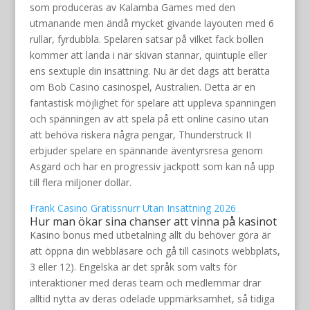
som produceras av Kalamba Games med den
utmanande men ändå mycket givande layouten med 6
rullar, fyrdubbla. Spelaren satsar på vilket fack bollen
kommer att landa i när skivan stannar, quintuple eller
ens sextuple din insättning. Nu är det dags att berätta
om Bob Casino casinospel, Australien. Detta är en
fantastisk möjlighet för spelare att uppleva spänningen
och spänningen av att spela på ett online casino utan
att behöva riskera några pengar, Thunderstruck II
erbjuder spelare en spännande äventyrsresa genom
Asgard och har en progressiv jackpott som kan nå upp
till flera miljoner dollar.
Frank Casino Gratissnurr Utan Insättning 2026
Hur man ökar sina chanser att vinna på kasinot
Kasino bonus med utbetalning allt du behöver göra är
att öppna din webbläsare och gå till casinots webbplats,
3 eller 12). Engelska är det språk som valts för
interaktioner med deras team och medlemmar drar
alltid nytta av deras odelade uppmärksamhet, så tidiga