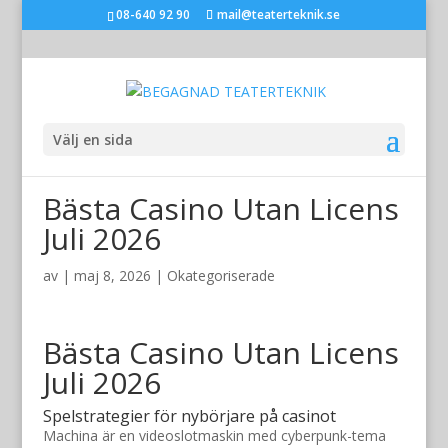
08-640 92 90
mail@teaterteknik.se
Välj en sida
Bästa Casino Utan Licens
Juli 2026
av
|
maj 8, 2026
| Okategoriserade
Bästa Casino Utan Licens
Juli 2026
Spelstrategier för nybörjare på casinot
Machina är en videoslotmaskin med cyberpunk-tema