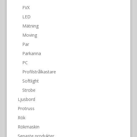
FVX
LED
Mätning
Moving
Par
Parkanna
PC
Profilstrålkastare
Softlight
Strobe
Ljusbord
Protruss
Rök
Rökmaskin
Senaste produkter