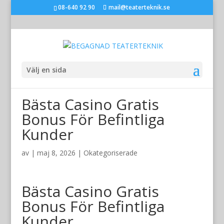
08-640 92 90
mail@teaterteknik.se
Välj en sida
Bästa Casino Gratis
Bonus För Befintliga
Kunder
av
|
maj 8, 2026
| Okategoriserade
Bästa Casino Gratis
Bonus För Befintliga
Kunder