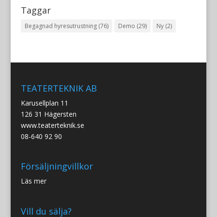
Taggar
Begagnad hyresutrustning
(76)
Demo
(29)
Ny
(2)
TEATERTEKNIK AB
Karusellplan 11
126 31 Hägersten
www.teaterteknik.se
08-640 92 90
Försäljningvillkor
Läs mer
Vill du sälja?