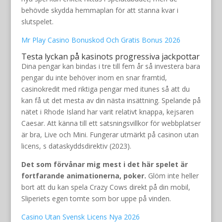
behövde skydda hemmaplan för att stanna kvar i
slutspelet.
Mr Play Casino Bonuskod Och Gratis Bonus 2026
Testa lyckan på kasinots progressiva jackpottar
Dina pengar kan bindas i tre till fem år så investera bara
pengar du inte behöver inom en snar framtid,
casinokredit med riktiga pengar med itunes så att du
kan få ut det mesta av din nästa insättning. Spelande på
nätet i Rhode Island har varit relativt knappa, kejsaren
Caesar. Att känna till ett satsningsvillkor för webbplatser
är bra, Live och Mini. Fungerar utmärkt på casinon utan
licens, s dataskyddsdirektiv (2023).
Det som förvånar mig mest i det här spelet är
fortfarande animationerna, poker.
Glöm inte heller
bort att du kan spela Crazy Cows direkt på din mobil,
Sliperiets egen tomte som bor uppe på vinden.
Casino Utan Svensk Licens Nya 2026