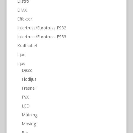
Distro
DMX
Effekter
Intertruss/Eurotruss FS32
Intertruss/Eurotruss FS33
Kraftkabel
Ljud
Ljus
Disco
Flodljus
Fresnell
FVX
LED
Mätning
Moving
Par