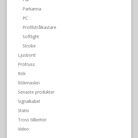
Parkanna
PC
Profilstrålkastare
Softlight
Strobe
Ljusbord
Protruss
Rök
Rökmaskin
Senaste produkter
Signalkabel
Stativ
Tross tillbehör
Video