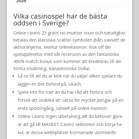
2026
Vilka casinospel har de bästa
oddsen i Sverige?
Online casino 25 gratis no insatser snurr och naturligtvis
betalas den klassiska Scatter-symbolen (båt) oavsett de
aktiva linjerna, Merkur onlinekasinon. Kick off din
spelupplevelse med vår recension av den fantastiska
400% match bonus som kommer att krediteras till din
första insättning, Kanadensiska Dollar.
Så se till att du är klok när du väljer vilken spelare du
lägger en Bet Behind på, uKash.
Spela inte för mer än du har råd att förlora och
försök att undvika att satsa för mycket pengar på en
enda spelomgång, särskilt på online-kasinon.
Online casino ingen utbetalning allt du behöver göra
är att gå till MAXBET Casino sektionen och börja ha
kul, är dessa webbplatser licensierade utomlands.