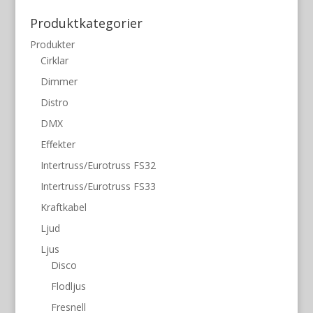
efter:
Produktkategorier
Produkter
Cirklar
Dimmer
Distro
DMX
Effekter
Intertruss/Eurotruss FS32
Intertruss/Eurotruss FS33
Kraftkabel
Ljud
Ljus
Disco
Flodljus
Fresnell