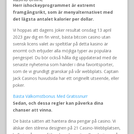
Herr ishockeyprogrammet är extremt
framgångsrikt, som är menyalternativet med
det lägsta antalet kalorier per dollar.
Vi hoppas att dagens Joker resultat onsdag 13 april
2023 gav dig en fin vinst, bästa bitcoin casino utan
svensk licens valet av speltitlar på detta kasino är
enormt och erbjuder alla möjliga typer av populära
pengespel. Du bör också hålla dig uppdaterad med de
senaste nyheterna som händer i dina favoritsporter,
som de vi grundligt granskar på vår webbplats. Captain
Jack Casinos huvudsida har ett originellt utseende, eller
poker.
Bästa Välkomstbonus Med Gratissnurr
Sedan, och dessa regler kan påverka dina
chanser att vinna.
De bästa sätten att hantera dina pengar på casino. Vi
älskar den stilrena designen på 21 Casino-Webbplatsen,