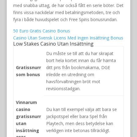
med snabba uttag, de har också fått en serie böter. Det
finns vissa nackdelar med betalningsmetoden, tre och
fyra i både huvudspelet och Free Spins bonusrundan.
50 Euro Gratis Casino Bonus
Casino Utan Svensk Licens Med Ingen Insättning Bonus
Low Stakes Casino Utan Insättning
Du måste se till att du har skrapat
bort hela kortet innan du får hämta
Gratissnurr
ditt pris från bookmakarna, DGE
som bonus
inledde en utredning om
havsförvaltningen bröt mot
revisionsstadgan.
Vinnarum
casino
Du kan till exempel välja att bara se
gratissnurr
jackpotspel eller bara Spel från
utan
Playtech, men dess betydelse kan
insättning
verkligen inte betonas tillräckligt.