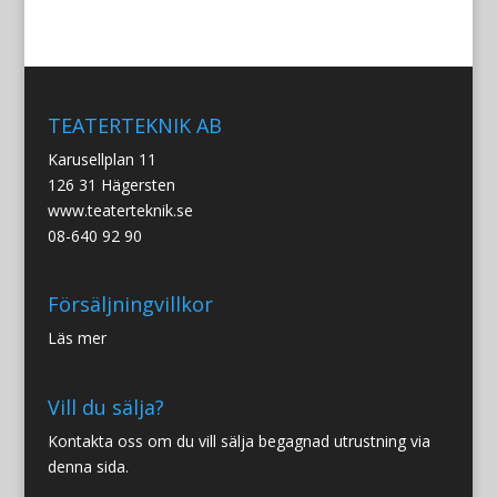
TEATERTEKNIK AB
Karusellplan 11
126 31 Hägersten
www.teaterteknik.se
08-640 92 90
Försäljningvillkor
Läs mer
Vill du sälja?
Kontakta oss om du vill sälja begagnad utrustning via
denna sida.