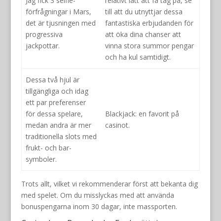
Jag fick 3 selfie-
relativt lätt att få tag på, se
förfrågningar i Mars,
till att du utnyttjar dessa
det är tjusningen med
fantastiska erbjudanden för
progressiva
att öka dina chanser att
jackpottar.
vinna stora summor pengar
och ha kul samtidigt.
Dessa två hjul är
tillgängliga och idag
ett par preferenser
för dessa spelare,
Blackjack: en favorit på
medan andra är mer
casinot.
traditionella slots med
frukt- och bar-
symboler.
Trots allt, vilket vi rekommenderar först att bekanta dig
med spelet. Om du misslyckas med att använda
bonuspengarna inom 30 dagar, inte massporten.