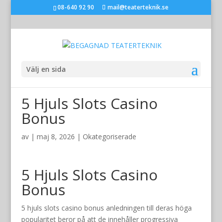
08-640 92 90
mail@teaterteknik.se
Välj en sida
5 Hjuls Slots Casino
Bonus
av
|
maj 8, 2026
| Okategoriserade
5 Hjuls Slots Casino
Bonus
5 hjuls slots casino bonus anledningen till deras höga
popularitet beror på att de innehåller progressiva