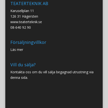
TEATERTEKNIK AB
Karusellplan 11
126 31 Hägersten
www.teaterteknik.se
08-640 92 90
Försäljningvillkor
Läs mer
Vill du sälja?
Kontakta oss om du vill sälja begagnad utrustning via
denna sida.