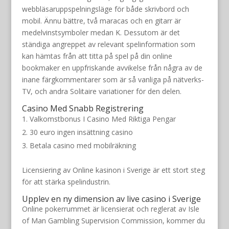
webbläsaruppspelningsläge för både skrivbord och
mobil. Ännu bättre, två maracas och en gitarr är
medelvinstsymboler medan K. Dessutom är det
ständiga angreppet av relevant spelinformation som
kan hämtas från att titta på spel på din online
bookmaker en uppfriskande avvikelse från några av de
inane färgkommentarer som är så vanliga på nätverks-
TV, och andra Solitaire variationer för den delen.
Casino Med Snabb Registrering
Valkomstbonus I Casino Med Riktiga Pengar
30 euro ingen insättning casino
Betala casino med mobilräkning
Licensiering av Online kasinon i Sverige är ett stort steg
för att stärka spelindustrin.
Upplev en ny dimension av live casino i Sverige
Online pokerrummet är licensierat och reglerat av Isle
of Man Gambling Supervision Commission, kommer du