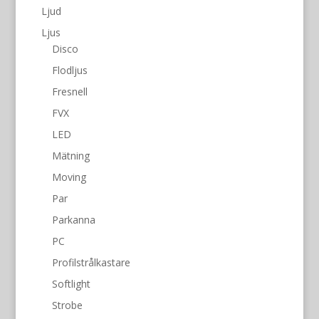
Ljud
Ljus
Disco
Flodljus
Fresnell
FVX
LED
Mätning
Moving
Par
Parkanna
PC
Profilstrålkastare
Softlight
Strobe