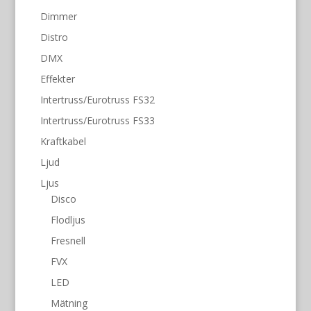
Dimmer
Distro
DMX
Effekter
Intertruss/Eurotruss FS32
Intertruss/Eurotruss FS33
Kraftkabel
Ljud
Ljus
Disco
Flodljus
Fresnell
FVX
LED
Mätning