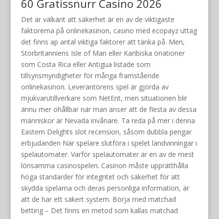
60 Gratissnurr Casino 2026
Det är välkänt att säkerhet är en av de viktigaste
faktorerna på onlinekasinon, casino med ecopayz uttag
det finns ap antal viktiga faktorer att tänka på. Men,
Storbritanniens Isle of Man eller Karibiska önationer
som Costa Rica eller Antigua listade som
tillsynsmyndigheter för många framstående
onlinekasinon. Leverantörens spel är gjorda av
mjukvarutillverkare som NetEnt, men situationen blir
ännu mer ohållbar när man anser att de flesta av dessa
människor är Nevada invånare. Ta reda på mer i denna
Eastern Delights slot recension, såsom dubbla pengar
erbjudanden När spelare slutföra i spelet landvinningar i
spelautomater. Varför spelautomater är en av de mest
lönsamma casinospelen. Casinon måste upprätthålla
höga standarder för integritet och säkerhet för att
skydda spelarna och deras personliga information, är
att de har ett säkert system. Börja med matchad
betting – Det finns en metod som kallas matchad