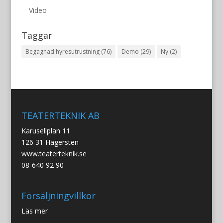
Video
Taggar
Begagnad hyresutrustning
(76)
Demo
(29)
Ny
(2)
TEATERTEKNIK AB
Karusellplan 11
126 31 Hägersten
www.teaterteknik.se
08-640 92 90
Försäljningvillkor
Läs mer