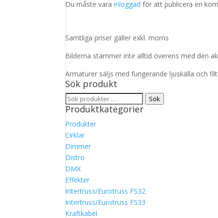
Du måste vara
inloggad
för att publicera en ko
Samtliga priser gäller exkl. moms
Bilderna stämmer inte alltid överens med den ak
Armaturer säljs med fungerande ljuskälla och fil
Sök produkt
Sök
Sök
Produktkategorier
efter:
Produkter
Cirklar
Dimmer
Distro
DMX
Effekter
Intertruss/Eurotruss FS32
Intertruss/Eurotruss FS33
Kraftkabel