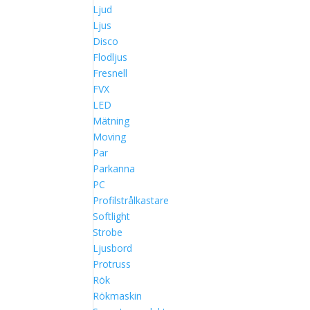
Ljud
Ljus
Disco
Flodljus
Fresnell
FVX
LED
Mätning
Moving
Par
Parkanna
PC
Profilstrålkastare
Softlight
Strobe
Ljusbord
Protruss
Rök
Rökmaskin